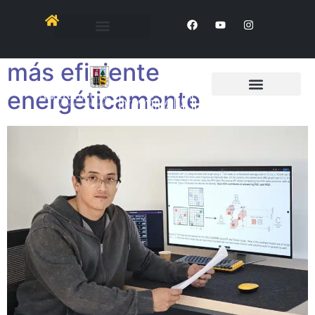
Proyecto busca avanzar
hacia una computación
más eficiente
energéticamente