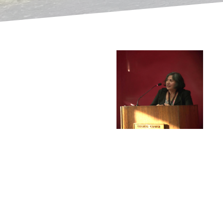
PALABRAS
DE LA
DIRECTORA
Eliana
Scheihing
El Instituto de
Informática de la
García
Universidad Austral de
Chile fue creado en el
Directora
año 1981 y fue
Instituto de