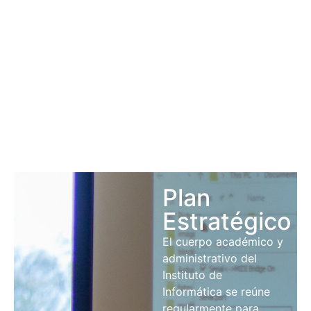
Instituto mantiene
convenios
internacionales de
cooperación científica,
académica y
tecnológica con Gran
Bretaña, España,
Ecuador y Bélgica.
Plan
Estratégico
El cuerpo académico y
administrativo del
Instituto de
Informática se reúne
regularmente para