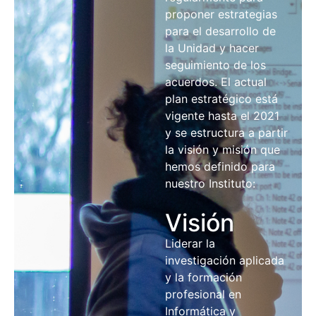
proponer estrategias
para el desarrollo de
la Unidad y hacer
seguimiento de los
acuerdos. El actual
plan estratégico está
vigente hasta el 2021
y se estructura a partir
la visión y misión que
hemos definido para
nuestro Instituto:
Visión
Liderar la
investigación aplicada
y la formación
profesional en
Informática y