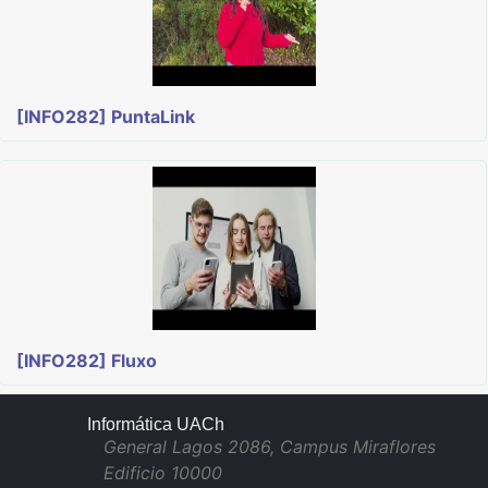
[INFO282] PuntaLink
[INFO282] Fluxo
Informática UACh
General Lagos 2086, Campus Miraflores
Edificio 10000