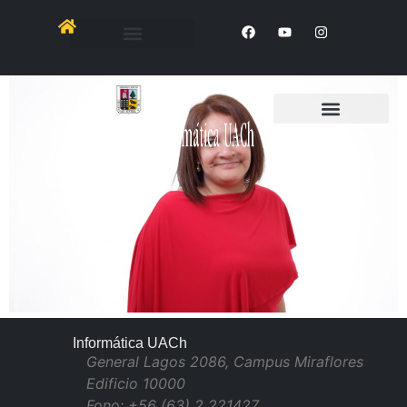
Walkiria Gallegos Fester
Informática UACh
General Lagos 2086, Campus Miraflores
Edificio 10000
Fono: +56 (63) 2 221427