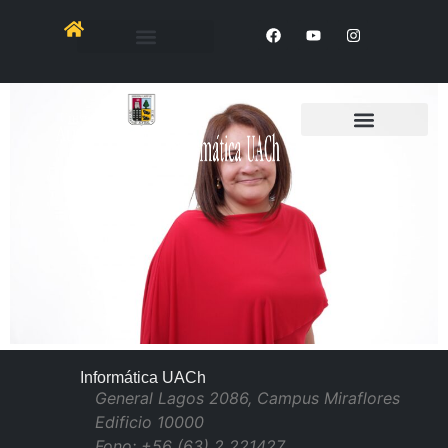
Walkiria Gallegos Fester
Informática UACh
General Lagos 2086, Campus Miraflores
Edificio 10000
Fono: +56 (63) 2 221427