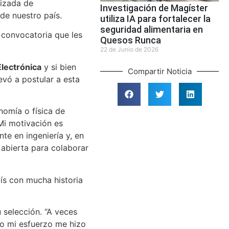
lizada de
Investigación de Magíster
 de nuestro país.
utiliza IA para fortalecer la
seguridad alimentaria en
 convocatoria que les
Quesos Runca
22 de Junio de 2026
Electrónica
y si bien
Compartir Noticia
evó a postular a esta
nomía o física de
Mi motivación es
te en ingeniería y, en
abierta para colaborar
ís con mucha historia
u selección. “A veces
do mi esfuerzo me hizo