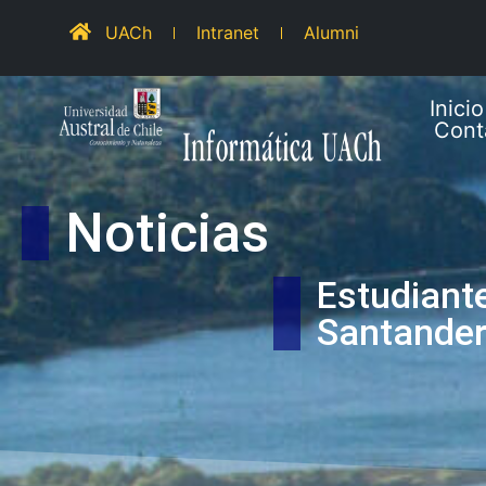
UACh
Intranet
Alumni
Inicio
Cont
Noticias
Estudian
Santander