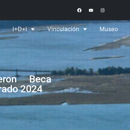
I+D+i
Vinculación
Museo
ieron Beca
grado 2024