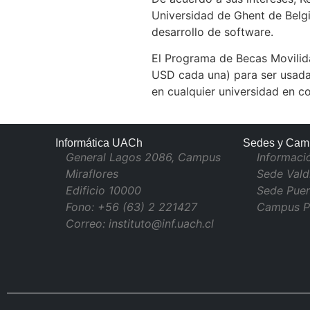
Universidad de Ghent de Belgic
desarrollo de software.
El Programa de Becas Movilida
USD cada una) para ser usadas
en cualquier universidad en c
Informática UACh
Sedes y Cam
General Lagos 2086, Campus
Informaci
Miraflores
Sede Vald
Edificio 10000
Sede Puer
Fono: +56 (63) 2 221427
Campus P
Correo: instituto@inf.uach.cl