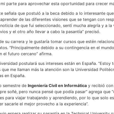
e mi parte para aprovechar esta oportunidad para crecer m
e señala que postuló a la beca debido a lo interesante que l
 aprender de las diferentes visiones que se tengan con resp
 noticia de que fui seleccionado, sentí mucha alegría y a l
vios y el otro año llevar a cabo la pasantía” precisó.
e su carrera y le gustaría tomar cursos que estén relaciona
 datos. “Principalmente debido a su contingencia en el mundo
 el futuro cercano” afirma.
iversidad postulará sus intereses están en España. “Estoy 
s que me llaman más la atención son la Universidad Politéc
as en España.
o semestre de
Ingeniería Civil en Informática
y recibió con 
mpre soñé, pero nunca pensé que podía pasar” agrega que “
 es para viajar trabajando y aprendiendo, por lo que solo e
 sacarle el mejor provecho a la experiencia”.
vin espera realizar su pasantía en la Technical University 