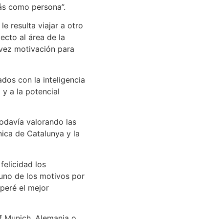
ás como persona”.
e resulta viajar a otro
ecto al área de la
a vez motivación para
dos con la inteligencia
 y a la potencial
todavía valorando las
nica de Catalunya y la
felicidad los
uno de los motivos por
speré el mejor
of Munich, Alemania o