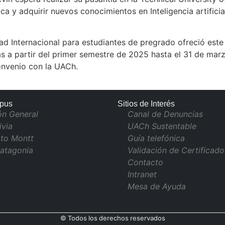
a y adquirir nuevos conocimientos en Inteligencia artificia
d Internacional para estudiantes de pregrado ofreció este
 a partir del primer semestre de 2025 hasta el 31 de marz
onvenio con la UACh.
pus
Sitios de Interés
ón General
Canal de Denuncias
ivia
UACh Sustentable
to Montt
Guía telefónica
atagonia
Validación de Certificado
Contacto
Intranet
Mesa de Ayuda
© Todos los derechos reservados