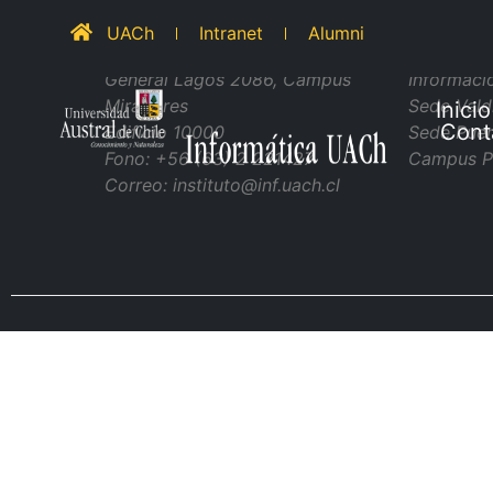
UACh
Intranet
Alumni
Informática UACh
Sedes y Cam
General Lagos 2086, Campus
Informaci
Miraflores
Sede Vald
Inicio
Cont
Edificio 10000
Sede Puer
Fono: +56 (63) 2 221427
Campus P
Correo: instituto@inf.uach.cl