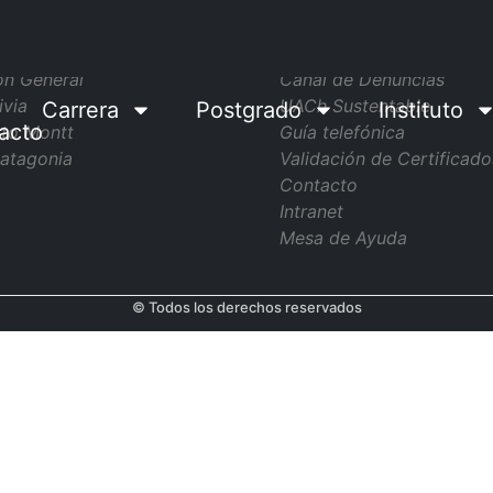
pus
Sitios de Interés
ón General
Canal de Denuncias
ivia
UACh Sustentable
Carrera
Postgrado
Instituto
acto
to Montt
Guía telefónica
atagonia
Validación de Certificado
Contacto
Intranet
Mesa de Ayuda
© Todos los derechos reservados