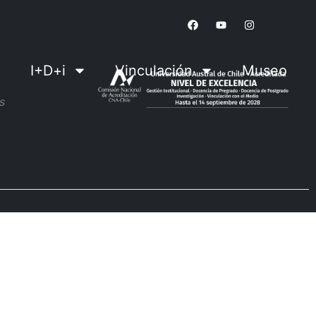
I+D+i
Vinculación
Museo
s