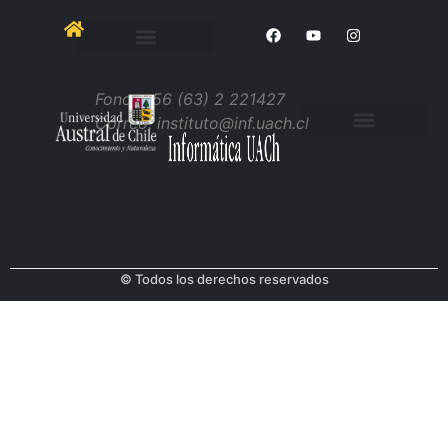
Informática UACh
General Lagos 2086, Campus Miraflores
Edificio 10000
Fono: +56 (63) 2 221427
Correo: instituto@inf.uach.cl
© Todos los derechos reservados