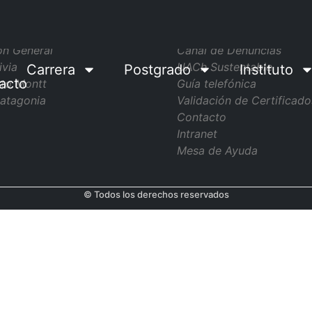
pus
Sitios de Interés
ón General
Canal de Denuncias
ivia
UACh Sustentable
Carrera
Postgrado
Instituto
acto
to Montt
Guía telefónica
atagonia
Validación de Certificado
Contacto
Intranet
Mesa de Ayuda
© Todos los derechos reservados