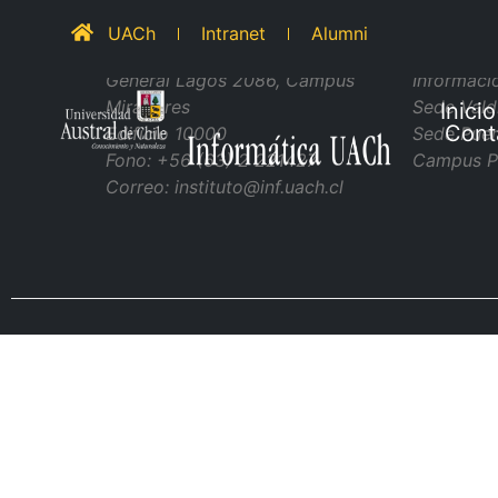
UACh
Intranet
Alumni
Informática UACh
Sedes y Cam
General Lagos 2086, Campus
Informaci
Miraflores
Sede Vald
Inicio
Cont
Edificio 10000
Sede Puer
Fono: +56 (63) 2 221427
Campus P
Correo: instituto@inf.uach.cl