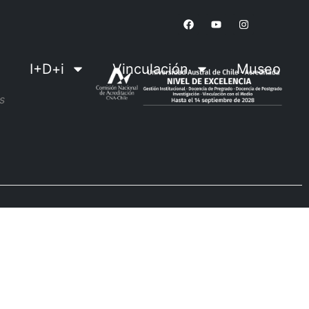
I+D+i
Vinculación
Museo
s