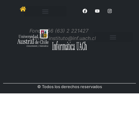
Informática UACh
General Lagos 2086, Campus Miraflores
Edificio 10000
Fono: +56 (63) 2 221427
Correo: instituto@inf.uach.cl
© Todos los derechos reservados