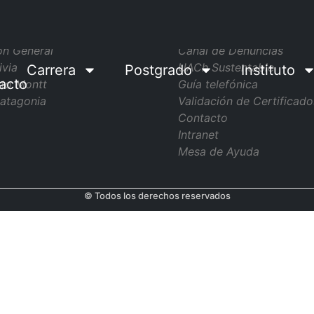
pus
Sitios de Interés
ón General
Canal de Denuncias
ivia
UACh Sustentable
Carrera
Postgrado
Instituto
acto
to Montt
Guía telefónica
atagonia
Validación de Certificado
Contacto
Intranet
Mesa de Ayuda
© Todos los derechos reservados