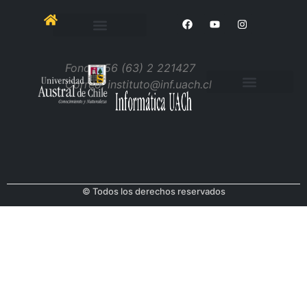
Informática UACh
General Lagos 2086, Campus Miraflores
Edificio 10000
Fono: +56 (63) 2 221427
Correo: instituto@inf.uach.cl
© Todos los derechos reservados