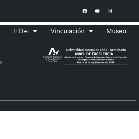
I+D+i
Vinculación
Museo
s