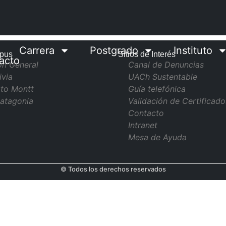
Carrera
Postgrado
Instituto
pus
Sitios de Interés
acto
ón General
Canal de Denuncias
ivia
UACh Sustentable
to Montt
Guía telefónica
atagonia
Validación de Certificado
Contacto
Intranet
Mesa de Ayuda
© Todos los derechos reservados