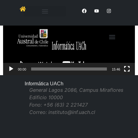
Reproductor
de
Video
00:00
15:46
Informática UACh
General Lagos 2086, Campus Miraflores
Edificio 10000
Fono: +56 (63) 2 221427
Correo: instituto@inf.uach.cl