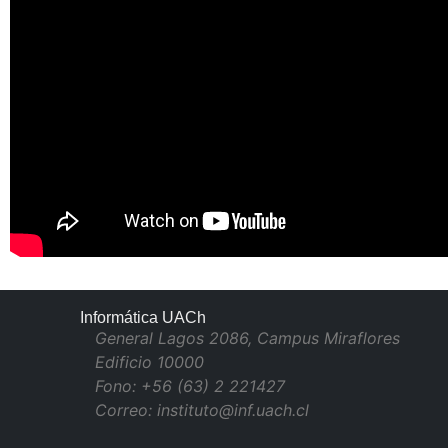
Informática UACh
General Lagos 2086, Campus Miraflores
Edificio 10000
Fono: +56 (63) 2 221427
Correo: instituto@inf.uach.cl