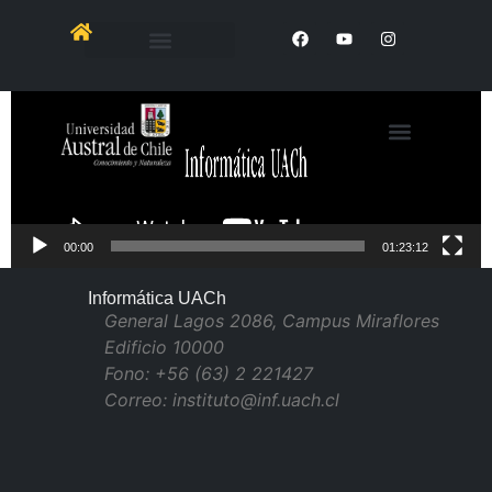
Reproductor
de
Video
00:00
01:23:12
Informática UACh
General Lagos 2086, Campus Miraflores
Edificio 10000
Fono: +56 (63) 2 221427
Correo: instituto@inf.uach.cl