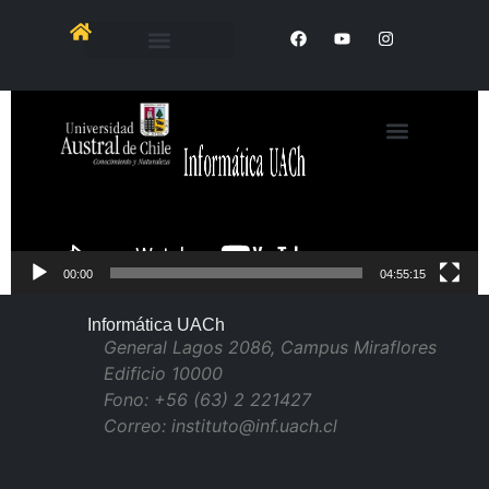
Reproductor
de
Video
00:00
04:55:15
Informática UACh
General Lagos 2086, Campus Miraflores
Edificio 10000
Fono: +56 (63) 2 221427
Correo: instituto@inf.uach.cl