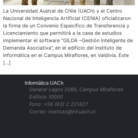
La Universidad Austral de Chile (UACh) y el Centro
Nacional de Inteligencia Artificial (CENIA) oficializaron
la firma de un Convenio Específico de Transferencia y
Licenciamiento que permitirá a la casa de estudios
implementar el software “GILDA –Gestión Inteligente de
Demanda Asociativa”, en el edificio del Instituto de
Informática en el Campus Miraflores, en Valdivia. Este
[…]
Informática UACh
General Lagos 2086, Campus Miraflores
Edificio 10000
Fono: +56 (63) 2 221427
Correo: instituto@inf.uach.cl