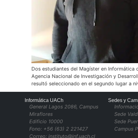
Dos estudiantes del Magíster en Informática 
Agencia Nacional de Investigación y Desarroll
resultó seleccionado en el segundo lugar a ni
Informática UACh
Sedes y Cam
General Lagos 2086, Campus
Informaci
Miraflores
Sede Vald
Edificio 10000
Sede Puer
Fono: +56 (63) 2 221427
Campus P
Correo: instituto@inf.uach.cl