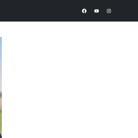
uvieron Beca ANID
I+D+i
Vinculación
Museo