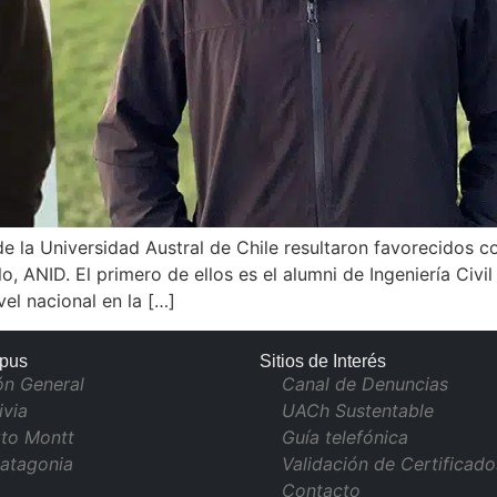
de la Universidad Austral de Chile resultaron favorecidos 
o, ANID. El primero de ellos es el alumni de Ingeniería Civi
vel nacional en la […]
pus
Sitios de Interés
ón General
Canal de Denuncias
ivia
UACh Sustentable
to Montt
Guía telefónica
atagonia
Validación de Certificado
Contacto