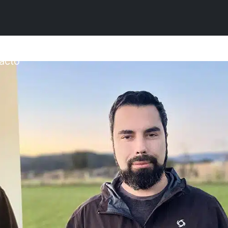
Magíster en Informática obt
Carrera
Postgrado
Instituto
acto