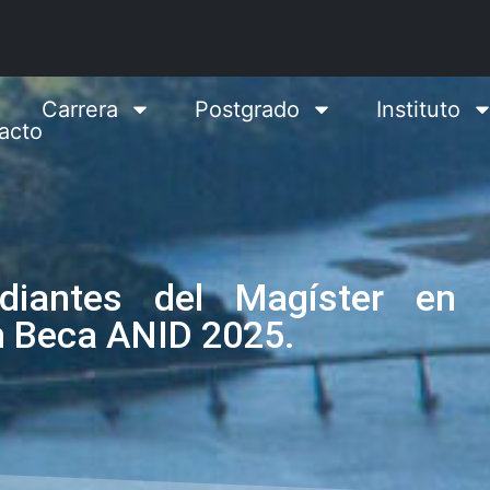
Carrera
Postgrado
Instituto
acto
diantes del Magíster en I
n Beca ANID 2025.