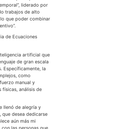
mporal”, liderado por
do trabajos de alto
r lo que poder combinar
entivo”.
cia de Ecuaciones
eligencia artificial que
enguaje de gran escala
. Específicamente, la
omplejos, como
sfuerzo manual y
ísicas, análisis de
 llenó de alegría y
a, que desea dedicarse
talece aún más mi
 con las personas que