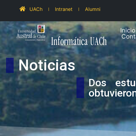
UACh
Intranet
Alumni
Inicio
Cont
Noticias
Dos estu
obtuviero