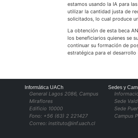
estamos usando la IA para las
utilizar la cantidad justa de 
solicitados, lo cual produce u
La obtención de esta beca ANI
los beneficiarios quienes se 
continuar su formación de po
estratégica para el desarrollo
Informática UACh
Sedes y Cam
General Lagos 2086, Campus
Informaci
Miraflores
Sede Vald
Edificio 10000
Sede Puer
Fono: +56 (63) 2 221427
Campus P
Correo: instituto@inf.uach.cl