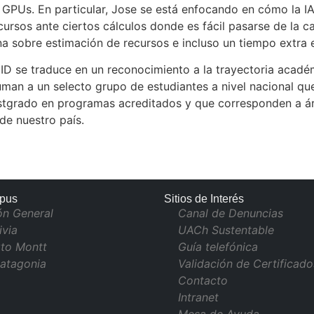
 GPUs. En particular, Jose se está enfocando en cómo la I
recursos ante ciertos cálculos donde es fácil pasarse de la 
na sobre estimación de recursos e incluso un tiempo extra e
D se traduce en un reconocimiento a la trayectoria acadé
suman a un selecto grupo de estudiantes a nivel nacional q
stgrado en programas acreditados y que corresponden a á
 de nuestro país.
pus
Sitios de Interés
ón General
Canal de Denuncias
ivia
UACh Sustentable
to Montt
Guía telefónica
atagonia
Validación de Certificado
Contacto
Intranet