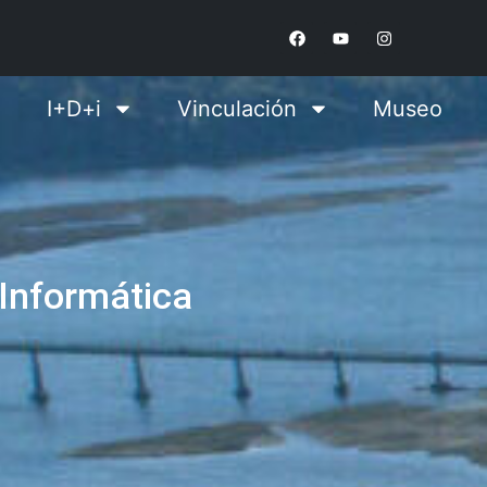
I+D+i
Vinculación
Museo
nformática