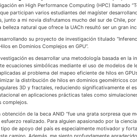
stigación en High Performance Computing (HPC) llamado “Te
l que participan varios estudiantes del magíster desarrollan
, junto a mi novia disfrutamos mucho del sur de Chile, po
 belleza natural que ofrece la UACh resultó ser un gran inc
sarrollando su proyecto de investigación titulado “Inferen
Hilos en Dominios Complejos en GPU”.
nvestigación es desarrollar una metodología basada en la int
te ecuaciones simbólicas mediante el uso de modelos de l
aplicadas al problema del mapeo eficiente de hilos en GPUs
timizar la distribución de hilos en dominios geométricos c
ngulares 3D y fractales, reduciendo significativamente el e
acional en aplicaciones prácticas tales como simulaciones f
s complejos.
a obtención de la beca ANID “fue una grata sorpresa que me
l esfuerzo realizado. Para alguien apasionado por la cienci
te tipo de apoyo del país es especialmente motivador y for
este camino. Además, me siento profundamente agradecido