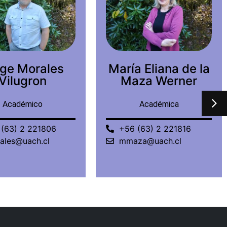
a Eliana de la
Juan Pablo
za Werner
Salazar
Fernández
Académica
Académico
(63) 2 221816
+56 (63) 2 221463
za@uach.cl
juansalazar@uach.cl