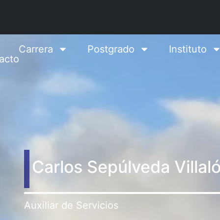
Carrera
Postgrado
Instituto
acto
Carlos Sepúlveda Villal
Auxiliar de Servicios