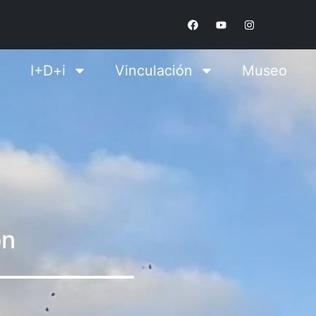
I+D+i
Vinculación
Museo
ón