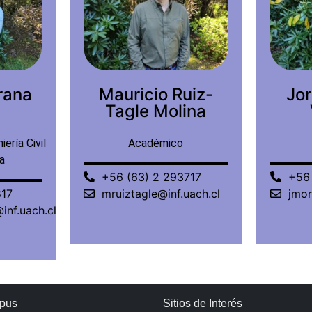
uiz-
Jorge Morales
Marí
ina
Vilugron
Ma
Académico
717
+56 (63) 2 221806
+56 
uach.cl
jmorales@uach.cl
mma
pus
Sitios de Interés