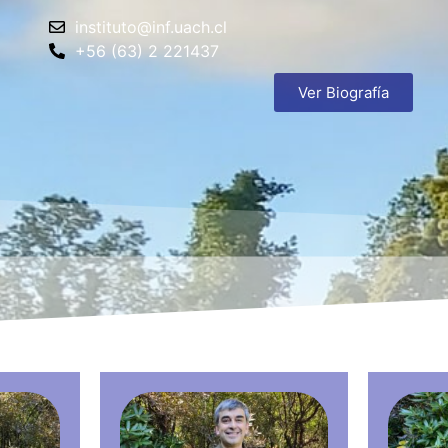
instituto@inf.uach.cl
+56 (63) 2 221437
Ver Biografía