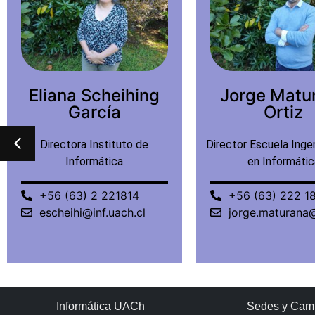
Jorge Maturana
Mauricio R
Ortiz
Tagle Mol
Director Escuela Ingeniería Civil
Académico
en Informática
+56 (63) 2 293
+56 (63) 222 1817
mruiztagle@inf.
jorge.maturana@inf.uach.cl
Informática UACh
Sedes y Cam