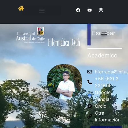
Héctor
Ferrada
Escobar
Académico
hferrada@inf.ua
+56 (63) 2
221814
Google
Scholar
Orcid
Otra
Información