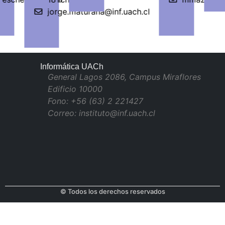
jorge.maturana@inf.uach.cl
Informática UACh
General Lagos 2086, Campus Miraflores
Edificio 10000
Fono: +56 (63) 2 221427
Correo: instituto@inf.uach.cl
© Todos los derechos reservados