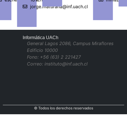
jorge.maturana@inf.uach.cl
Informática UACh
General Lagos 2086, Campus Miraflores
Edificio 10000
Fono: +56 (63) 2 221427
Correo: instituto@inf.uach.cl
© Todos los derechos reservados