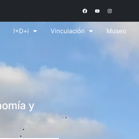
I+D+i
Vinculación
Museo
nomía y