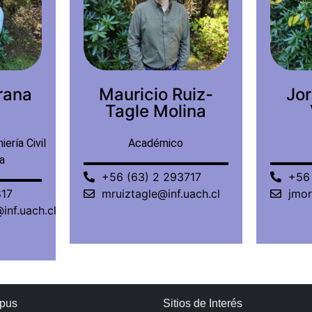
uiz-
Jorge Morales
Marí
ina
Vilugron
Ma
Académico
717
+56 (63) 2 221806
+56
uach.cl
jmorales@uach.cl
mma
pus
Sitios de Interés