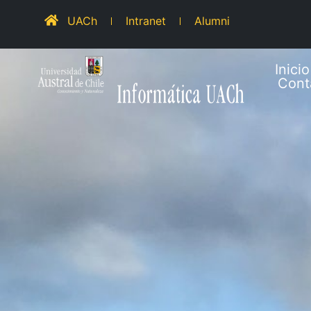
UACh
Intranet
Alumni
Inicio
Cont