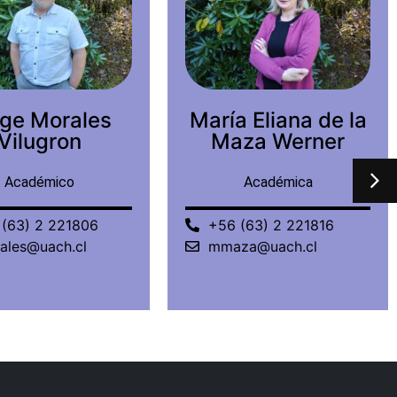
a Eliana de la
Juan Pablo
za Werner
Salazar
Fernández
Académica
Académico
 (63) 2 221816
+56 (63) 2 221463
za@uach.cl
juansalazar@uach.cl