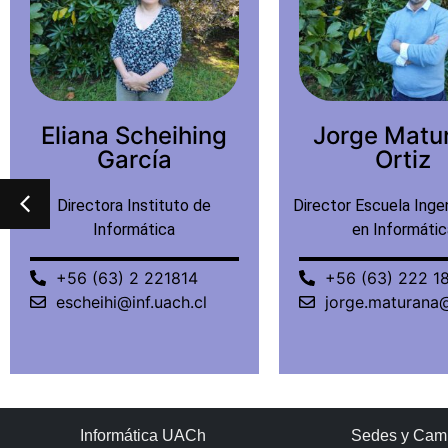
Jorge Maturana
Mauricio R
Ortiz
Tagle Mol
Director Escuela Ingeniería Civil
Académico
en Informática
+56 (63) 2 293
+56 (63) 222 1817
mruiztagle@inf.
jorge.maturana@inf.uach.cl
Informática UACh
Sedes y Cam