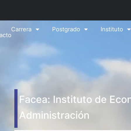
Carrera
Postgrado
Instituto
acto
Facea: Instituto de Eco
Administración