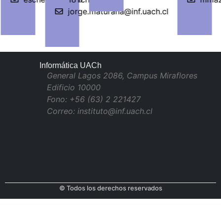
jorge.maturana@inf.uach.cl
Informática UACh
General Lagos 2086, Campus Miraflores
Edificio 10000
Fono: +56 (63) 2 221427
Correo: instituto@inf.uach.cl
© Todos los derechos reservados