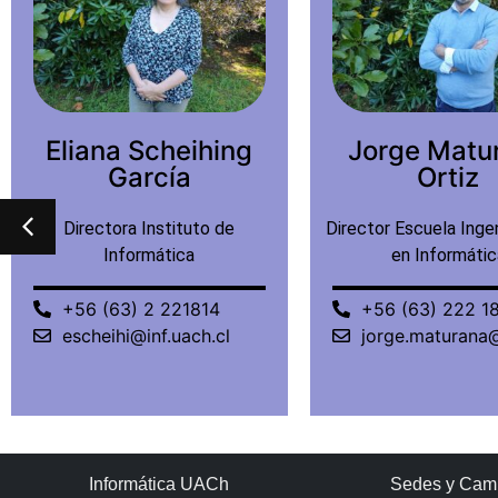
Jorge Maturana
Mauricio R
Ortiz
Tagle Mol
Director Escuela Ingeniería Civil
Académico
en Informática
+56 (63) 2 293
+56 (63) 222 1817
mruiztagle@inf.
jorge.maturana@inf.uach.cl
Informática UACh
Sedes y Cam