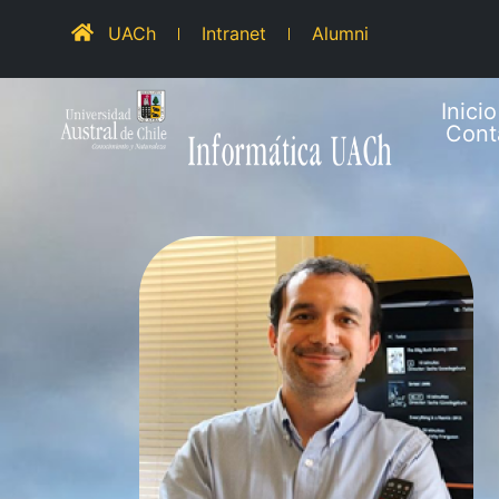
UACh
Intranet
Alumni
Inicio
Cont