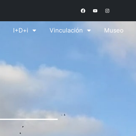
I+D+i
Vinculación
Museo