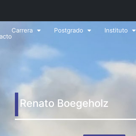
Carrera
Postgrado
Instituto
acto
Renato Boegeholz