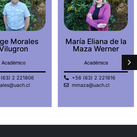
a Eliana de la
Juan Pablo
za Werner
Salazar
Fernández
Académica
Académico
(63) 2 221816
+56 (63) 2 221463
za@uach.cl
juansalazar@uach.cl