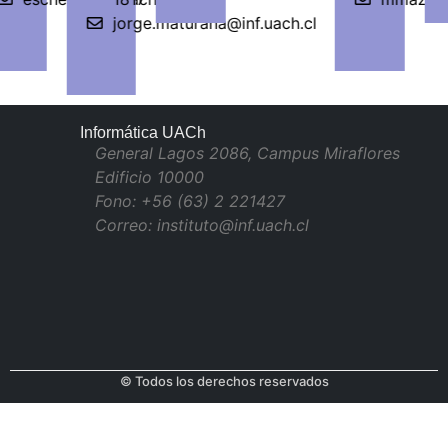
jorge.maturana@inf.uach.cl
Informática UACh
General Lagos 2086, Campus Miraflores
Edificio 10000
Fono: +56 (63) 2 221427
Correo: instituto@inf.uach.cl
© Todos los derechos reservados