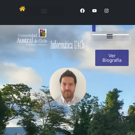
Sebastián
Etchegaray
Ver
Biografía