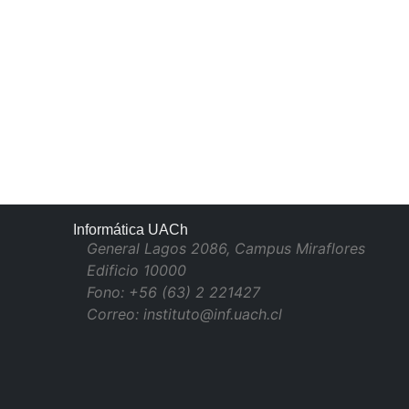
Informática UACh
General Lagos 2086, Campus Miraflores
Edificio 10000
Fono: +56 (63) 2 221427
Correo: instituto@inf.uach.cl