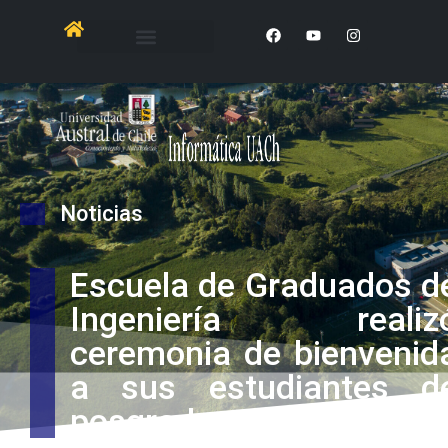
Noticias
Escuela de Graduados d
Ingeniería realiz
ceremonia de bienvenid
a sus estudiantes d
posgrado