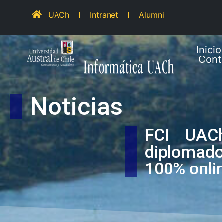
UACh
Intranet
Alumni
Inicio
Cont
Noticias
FCI UAC
diplomado
100% onli