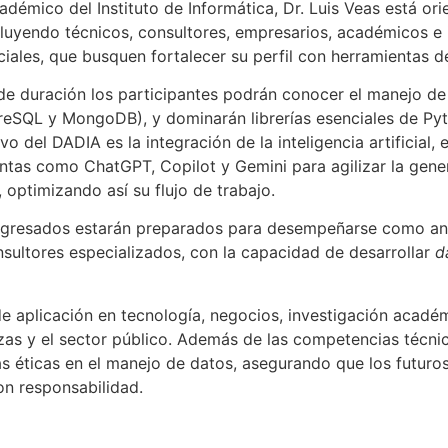
adémico del Instituto de Informática, Dr. Luis Veas está or
cluyendo técnicos, consultores, empresarios, académicos e i
iales, que busquen fortalecer su perfil con herramientas d
de duración los participantes podrán conocer el manejo d
SQL y MongoDB), y dominarán librerías esenciales de Py
vo del DADIA es la integración de la inteligencia artificial,
ientas como ChatGPT, Copilot y Gemini para agilizar la gene
, optimizando así su flujo de trabajo.
s egresados estarán preparados para desempeñarse como ana
sultores especializados, con la capacidad de desarrollar
d
 aplicación en tecnología, negocios, investigación acadé
as y el sector público. Además de las competencias técnica
as éticas en el manejo de datos, asegurando que los futuro
on responsabilidad.