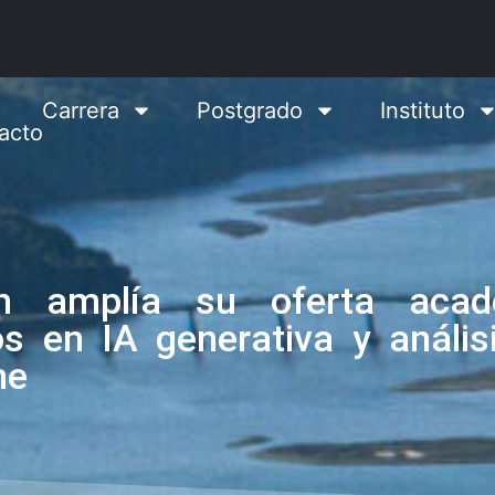
Carrera
Postgrado
Instituto
acto
h amplía su oferta acad
s en IA generativa y anális
ne