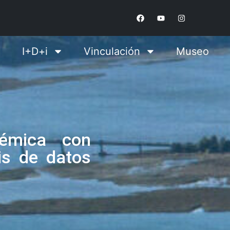
I+D+i
Vinculación
Museo
émica con
is de datos