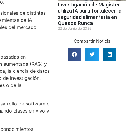
o.
Investigación de Magíster
utiliza IA para fortalecer la
sionales de distintas
seguridad alimentaria en
amientas de IA
Quesos Runca
ales del mercado
22 de Junio de 2026
Compartir Noticia
s basadas en
ión aumentada (RAG) y
a, la ciencia de datos
 de investigación.
es o de la
sarrollo de software o
nando clases en vivo y
n conocimientos